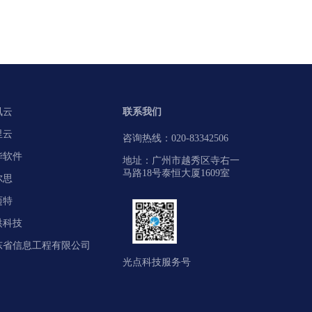
讯云
联系我们
里云
咨询热线：020-83342506
华软件
地址：广州市越秀区寺右一
马路18号泰恒大厦1609室
尔思
迈特
洪科技
东省信息工程有限公司
光点科技服务号