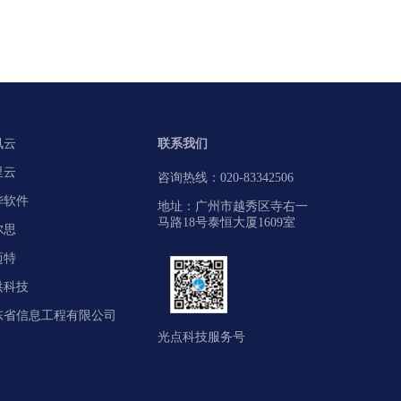
讯云
联系我们
里云
咨询热线：020-83342506
华软件
地址：广州市越秀区寺右一
马路18号泰恒大厦1609室
尔思
迈特
洪科技
东省信息工程有限公司
光点科技服务号