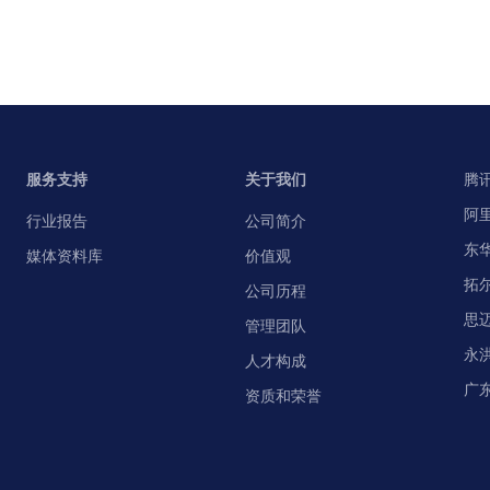
服务支持
关于我们
腾
阿
行业报告
公司简介
东
媒体资料库
价值观
拓
公司历程
思
管理团队
永
人才构成
广
资质和荣誉