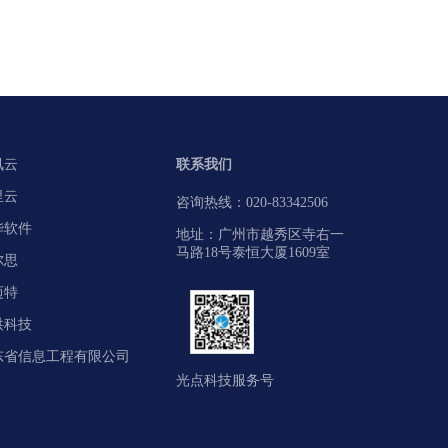
讯云
联系我们
里云
咨询热线：020-83342506
华软件
地址：广州市越秀区寺右一
马路18号泰恒大厦1609室
尔思
迈特
洪科技
东省信息工程有限公司
光点科技服务号