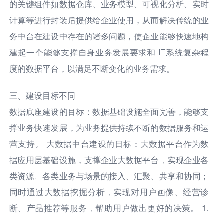
的关键组件如数据仓库、业务模型、可视化分析、实时
计算等进行封装后提供给企业使用，从而解决传统的业
务中台在建设中存在的诸多问题，使企业能够快速地构
建起一个能够支撑自身业务发展要求和 IT系统复杂程
度的数据平台，以满足不断变化的业务需求。
三、建设目标不同
数据底座建设的目标：数据基础设施全面完善，能够支
撑业务快速发展，为业务提供持续不断的数据服务和运
营支持。 大数据中台建设的目标：大数据平台作为数
据应用层基础设施，支撑企业大数据平台，实现企业各
类资源、各类业务与场景的接入、汇聚、共享和协同；
同时通过大数据挖掘分析，实现对用户画像、经营诊
断、产品推荐等服务，帮助用户做出更好的决策。 1.