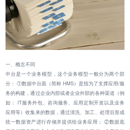
一、概念不同
中台是一个业务模型，这个业务模型一般分为两个部
分： ①数据中台面（简称 HMS）是指为了支撑应用/服
务的构建，通过企业内部或者企业外部的各种渠道（例
如： IT服务外包、咨询服务、应用定制开发以及业务
应用等）收集来的数据，通过清洗、加工、处理后形成
统一数据资产进行存储并提供给业务应用； ②数据底