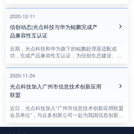
出变革的要求，没有企业领导者的耐心和决心，企
业中台将很难健康地成长。
2020-12-11
信创动态|光点科技与华为鲲鹏完成产
品兼容性互认证
近期，光点科技和华为旗下的鲲鹏处理器适配成
功，完成产品兼容性互认证，为信创生态建设、关
键领域国产化助力。
2020-11-24
光点科技加入广州市信息技术创新应用
联盟
​近日，光点科技加入“广州市信息技术创新应用联盟
会员单位”，与众多创新公司一起为我国信息创新发
展贡献一份属于光点的力量，同时也意味着数据中
台技术发展迈向了新阶段。