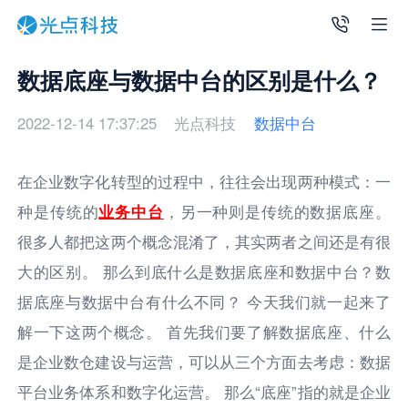
数据底座与数据中台的区别是什么？
2022-12-14 17:37:25
光点科技
数据中台
在企业数字化转型的过程中，往往会出现两种模式：一
种是传统的
业务中台
，另一种则是传统的数据底座。
很多人都把这两个概念混淆了，其实两者之间还是有很
大的区别。 那么到底什么是数据底座和数据中台？数
据底座与数据中台有什么不同？ 今天我们就一起来了
解一下这两个概念。 首先我们要了解数据底座、什么
是企业数仓建设与运营，可以从三个方面去考虑：数据
平台业务体系和数字化运营。 那么“底座”指的就是企业