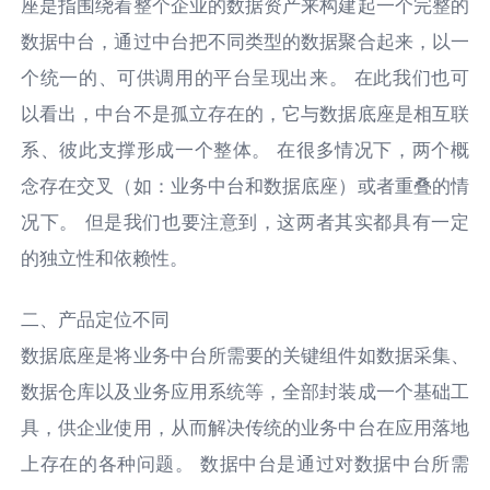
座是指围绕着整个企业的数据资产来构建起一个完整的
数据中台，通过中台把不同类型的数据聚合起来，以一
个统一的、可供调用的平台呈现出来。 在此我们也可
以看出，中台不是孤立存在的，它与数据底座是相互联
系、彼此支撑形成一个整体。 在很多情况下，两个概
念存在交叉（如：业务中台和数据底座）或者重叠的情
况下。 但是我们也要注意到，这两者其实都具有一定
的独立性和依赖性。
二、产品定位不同
数据底座是将业务中台所需要的关键组件如数据采集、
数据仓库以及业务应用系统等，全部封装成一个基础工
具，供企业使用，从而解决传统的业务中台在应用落地
上存在的各种问题。 数据中台是通过对数据中台所需