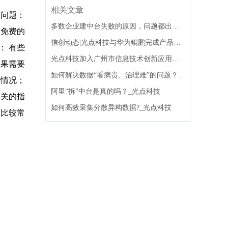
相关文章
和问题：
多数企业建中台失败的原因，问题都出在组织架构上
量免费的
信创动态|光点科技与华为鲲鹏完成产品兼容性互认证
： 有些
光点科技加入广州市信息技术创新应用联盟
如果需要
如何解决数据“看病贵、治理难”的问题？_光点科技
等情况；
阿里“拆”中台是真的吗？_光点科技
相关的指
如何高效采集分散异构数据?_光点科技
是比较常