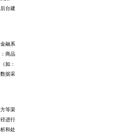
是在后台建
 金融系
如：商品
 （如：
的数据采
三方等渠
途径进行
分析和处