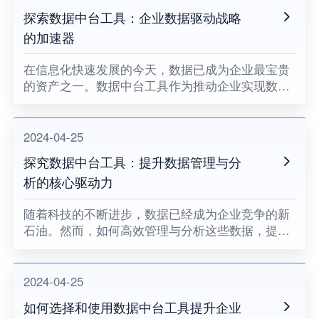
探索数据中台工具：企业数据驱动战略
的加速器
在信息化快速发展的今天，数据已成为企业最宝贵
的资产之一。数据中台工具作为推动企业实现数据
驱动决策的关键设施，正在越来越多的业务场景中
发挥其至关重要的作用。
2024-04-25
探究数据中台工具：提升数据管理与分
析的核心驱动力
随着科技的不断进步，数据已经成为企业竞争的新
石油。然而，如何高效管理与分析这些数据，提取
有价值的信息，已经成为众多企业面临的重大挑
战。这便催生了一种新型解决方案—数据中台工
具，不仅能够帮助企业管理海量
2024-04-25
如何选择和使用数据中台工具提升企业