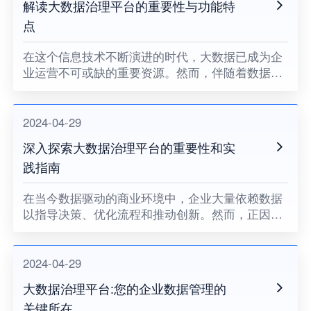
解读大数据治理平台的重要性与功能特
点
在这个信息技术不断演进的时代，大数据已成为企
业运营不可或缺的重要资源。然而，伴随着数据量
的爆炸式增长，企业如何管理这些海量的数据，保
障数据的安全、可靠且高效地运用数据，已经成为
业界普遍面临的挑战。这就
2024-04-29
深入探索大数据治理平台的重要性和实
践指南
在当今数据驱动的商业环境中，企业大量依赖数据
以指导决策、优化流程和推动创新。然而，正因为
数据的海量涌现和使用的普遍化，数据治理成为必
不可少的一环。本文将深入探讨大数据治理平台的
重要性，并提供实践指南来
2024-04-29
大数据治理平台:您的企业数据管理的
关键所在