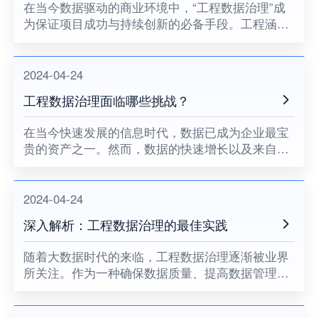
在当今数据驱动的商业环境中，“工程数据治理”成
为保证项目成功与持续创新的必备手段。工程涵盖
了广泛的领域，从土木建筑到软件开发，每个领域
都积累了庞大的数据。如果不对这些数据实施有效
的治理，就很可能会导致
2024-04-24
工程数据治理面临哪些挑战？
在当今快速发展的信息时代，数据已成为企业最宝
贵的资产之一。然而，数据的快速增长以及来自不
同来源的数据导致数据管理日益复杂化，尤其是对
工程行业而言，数据管理和治理的重要性更是不言
而喻。在这个前提下，我们
2024-04-24
深入解析：工程数据治理的最佳实践
随着大数据时代的来临，工程数据治理逐渐被业界
所关注。作为一种确保数据质量、提高数据管理效
率的重要手段，工程数据治理已经成为众多企业成
功实施数据战略的关键所在。本文将详细解析工程