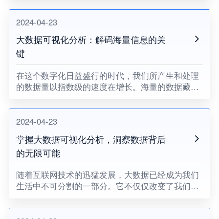
呢？答案就在于“大数据可视化分析”。
2024-04-23
大数据可视化分析：解码海量信息的关
键
在这个数字化日益盛行的时代，我们所产生和处理
的数据量以指数级的速度在增长。海量的数据藏匿
了无数有价值的信息，而大数据可视化​分析正是我
们解码这些信息，将复杂数据转换为易于理解的图
形和模式的关键工具。
2024-04-23
掌握大数据可视化分析，洞察数据背后
的无限可能
随着互联网技术的迅猛发展，大数据已经成为我们
生活中不可分割的一部分。它不仅仅改变了我们获
取信息的方式，更为企业决策提供了强有力的支
持。然而，数据量的激增也带来了新的挑战，如何