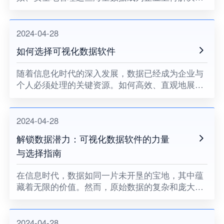
问题。“大数据治理平台”作为当前技术发展的热
点，为企业提供了统一、高效的数据管理解决方
案。下面，让我们深入探讨大
2024-04-28
如何选择可视化数据软件
随着信息化时代的深入发展，数据已经成为企业与
个人必须处理的关键资源。如何高效、直观地展现
和理解这些数据？"可视化数据软件"就是解决这一
问题的强大工具。本文将深入探讨什么是可视化数
据软件，其优势在哪里，
2024-04-28
解锁数据潜力：可视化数据软件的力量
与选择指南
在信息时代，数据如同一片未开垦的宝地，其中蕴
藏着无限的价值。然而，原始数据的复杂和庞大往
往使人难以把握，这就需要借助一种强大的工具
——可视化数据软件。接下来让我们一起探索这类
软件的神奇魔力和选购时应考
2024-04-28