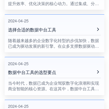
提升效率、优化决策的核心动力。通过集成、分析
和管理企业内外的各种数据，数据中台工具不仅可
以帮助企业洞察市场趋势，还能够预测用户行为，
推动企业实现精准营销以及
2024-04-25
选择合适的数据中台工具
随着越来越多的企业数字化转型的步伐加快，数据
已成为驱动发展的新引擎。在众多支撑数据驱动的
工具和技术中，"数据中台工具"的概念应运而生，
不仅受到业界的热烈关注，更是成为推动企业智能
化转型不可或缺的重要组
2024-04-25
数据中台工具的选型要点
当今时代，数据已成为企业驾驭数字化浪潮和实现
商业智能的核心资源。在这其中，数据中台工具扮
演着举足轻重的角色。想要全面理解数据中台工具
的意义、作用以及应用方式，就必须深入探讨这一
概念以及相关实践。
2024-04-25