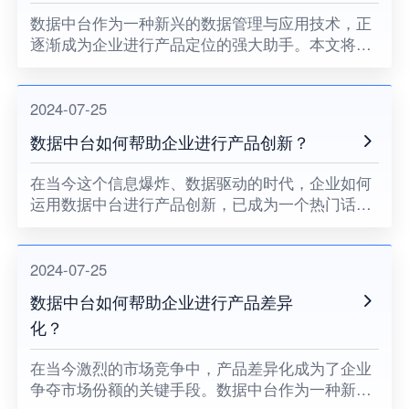
数据中台作为一种新兴的数据管理与应用技术，正
逐渐成为企业进行产品定位的强大助手。本文将从
六个方面详细阐述数据中台如何帮助企业进行产品
定位，包括数据整合、用户画像、市场趋势分析、
竞品分析、产品优化和精准
2024-07-25
数据中台如何帮助企业进行产品创新？
在当今这个信息爆炸、数据驱动的时代，企业如何
运用数据中台进行产品创新，已成为一个热门话
题。数据中台作为一种全新的数据管理和应用模
式，将为企业带来哪些价值？
2024-07-25
数据中台如何帮助企业进行产品差异
化？
在当今激烈的市场竞争中，产品差异化成为了企业
争夺市场份额的关键手段。数据中台作为一种新兴