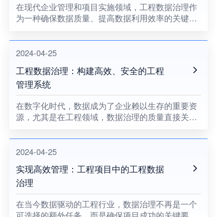
在现代企业管理和项目实施领域，工程数据治理作
为一种确保数据质量、提高数据利用效率的关键实
践，正受到越来越多的重视。数据已成为企业运营
的核心资产，高效管理这些数据至关重要。以下是
关于工程数据治理重要性与
2024-04-25
工程数据治理：构建高效、安全的工程
管理系统
在数字化时代，数据成为了企业赖以生存的重要资
源，尤其是在工程领域，数据治理的质量直接关联
到项目的效率、成本控制甚至安全生产。因此，“工
程数据治理”不仅是一个专业术语，也是工程项目管
理中不可或缺的一个环
2024-04-25
实现高效管理：工程项目中的工程数据
治理
在当今数据驱动的工程行业，数据治理不再是一个
可选择的额外任务，而是确保项目成功的关键要