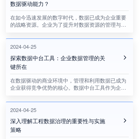
数据驱动能力？
在如今迅速发展的数字时代，数据已成为企业重要
的战略资源。企业为了提升对数据资源的管理与分
析效能，需要选用合适的数据中台工具。本文深入
探讨了数据中台工具的选择要点以及运用策略，旨
在帮助企业通过优化数据流
2024-04-25
探索数据中台工具：企业数据管理的关
键所在
在数据驱动的商业环境中，管理和利用数据已成为
企业获得竞争优势的核心。数据中台工具作为企业
实现数据集成、处理和分析的有力支撑，帮助企业
构建高效、灵活且可扩展的数据管理平台。本文将
深入探讨数据中台工具的作
2024-04-25
深入理解工程数据治理的重要性与实施
策略