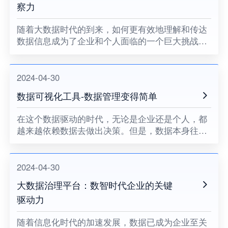
察力
随着大数据时代的到来，如何更有效地理解和传达
数据信息成为了企业和个人面临的一个巨大挑战。
这就是数据可视化工具发挥作用的时候。今天，让
我们揭开数据可视化工具的面纱，看看它们是如何
帮助我们更好地理解复杂信
2024-04-30
数据可视化工具-数据管理变得简单
在这个数据驱动的时代，无论是企业还是个人，都
越来越依赖数据去做出决策。但是，数据本身往往
是复杂且晦涩难懂的，这就需要将数据以直观明了
的方式展示出来，帮助人们更好地理解和分析。因
此，“数据可视化工具”便
2024-04-30
大数据治理平台：数智时代企业的关键
驱动力
随着信息化时代的加速发展，数据已成为企业至关