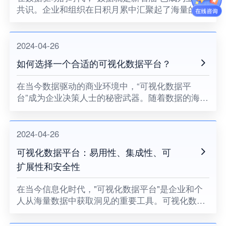
共识。企业和组织在日积月累中汇聚起了海量的数
据资源。问题是，如何将原始数据转化为有价值的
洞察，进而作出明智的决策？答案恰恰在于高效的
数据分析工具—可视化数
2024-04-26
如何选择一个合适的可视化数据平台？
在当今数据驱动的商业环境中，“可视化数据平
台”成为企业决策人士的秘密武器。随着数据的海量
增长，企业面临着如何快速、有效地解析和理解数
据的问题。数据可视化平台提供了一种将数据变成
直观图表和图形的解决方案
2024-04-26
可视化数据平台：易用性、集成性、可
扩展性和安全性
在当今信息化时代，"可视化数据平台"是企业和个
人从海量数据中获取洞见的重要工具。可视化数据
平台通过将复杂的数据信息以图形和图表的形式呈
现出来，极大地提高了数据分析的效率和准确性，