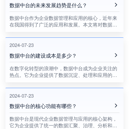
数据中台的未来发展趋势是什么？
数据中台作为企业数据管理和应用的核心，近年来
在我国得到了广泛的应用和发展。本文将对数据中
台的未来发展趋势进行详细阐述，从平台架构、数
据治理、技术应用、业务融合、数据安全及产业生
态六个方面进行分析，以期
2024-07-23
数据中台的建设成本是多少？
在数字化转型的浪潮中，数据中台成为企业关注的
热点。它为企业提供了数据沉淀、处理和应用的一
站式解决方案，不少企业对其建设成本存有疑虑。
2024-07-23
数据中台的核心功能有哪些？
数据中台是现代企业数据管理与应用的核心架构，
它为企业提供了统一的数据汇聚、治理、分析和服