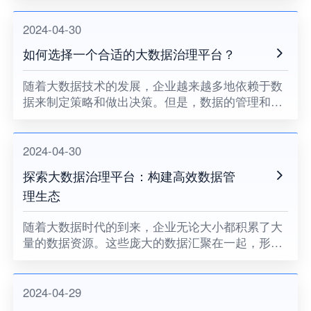
据治理平台就显得至关重要。
2024-04-30
如何选择一个合适的大数据治理平台？
随着大数据技术的发展，企业越来越多地依赖于数
据来制定策略和做出决策。但是，数据的管理和分
析并非易事，需要依托专业的大数据治理平台。本
文着重介绍大数据治理平台的重要性以及如何选择
合适的平台。
2024-04-30
探索大数据治理平台：构建高效数据管
理生态
随着大数据时代的到来，企业无论大小都积累了大
量的数据资源。这些庞大的数据汇聚在一起，形成
了具有无穷潜力的“数据海洋”。然而，如何有效管
理和利用这些数据，已经成为企业亟需解决的问
题。针对此现状，“大数据
2024-04-29