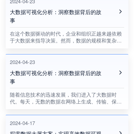
从海量数据中提取有价值的信
2024-04-23
大数据可视化分析：洞察数据背后的故
事
在这个数据驱动的时代，企业和组织正越来越依赖
于大数据来指导决策。然而，数据的规模和复杂性
意味着单纯的数字不能有效传达信息。这时，“大数
据可视化分析”应运而生，它作为一门将复杂数据转
化为可视图表的技术，
2024-04-23
大数据可视化分析：洞察数据背后的故
事
随着信息技术的迅速发展，我们进入了大数据时
代。每天，无数的数据在网络上生成、传输、保
存。但是，数据量的庞大给人们的数据处理和理解
带来了挑战。这时，大数据可视化分析便显得格外
重要。它可以将复杂的数据信息
2024-04-17
探索数据大屏方案：实现高效数据可视