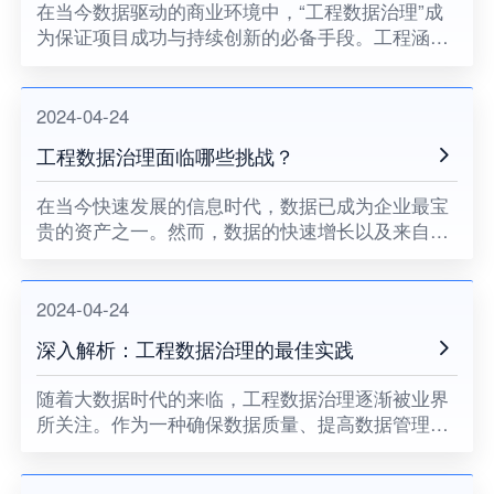
在当今数据驱动的商业环境中，“工程数据治理”成
为保证项目成功与持续创新的必备手段。工程涵盖
了广泛的领域，从土木建筑到软件开发，每个领域
都积累了庞大的数据。如果不对这些数据实施有效
的治理，就很可能会导致
2024-04-24
工程数据治理面临哪些挑战？
在当今快速发展的信息时代，数据已成为企业最宝
贵的资产之一。然而，数据的快速增长以及来自不
同来源的数据导致数据管理日益复杂化，尤其是对
工程行业而言，数据管理和治理的重要性更是不言
而喻。在这个前提下，我们
2024-04-24
深入解析：工程数据治理的最佳实践
随着大数据时代的来临，工程数据治理逐渐被业界
所关注。作为一种确保数据质量、提高数据管理效
率的重要手段，工程数据治理已经成为众多企业成
功实施数据战略的关键所在。本文将详细解析工程