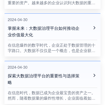
重要的资产。越来越多的企业认识到大数据的重要
性，但在海量数据的背后，数据质量、安全、合规
以及有效管理成为了企业面临的巨大挑战。在这样
的背景下，大数据治理平台
2024-04-30
掌握未来：大数据治理平台如何推动企
业价值最大化
在信息爆炸的数字时代，企业正处于数据管理的十
字路口。大数据不仅仅是一个概念，也是企业获取
竞争优势的关键资源。然而，未经管理和维护的数
据无法提供预期的价值。于是，"大数据治理平台"
成为管理这一宝贵资产
2024-04-30
探索大数据治理平台的重要性与选择策
略
在信息时代，数据已成为企业最宝贵的资产之一。
然而，随着数据量的爆炸性增长，企业面临着如何
有效管理和运用这些数据的巨大挑战。这时，大数