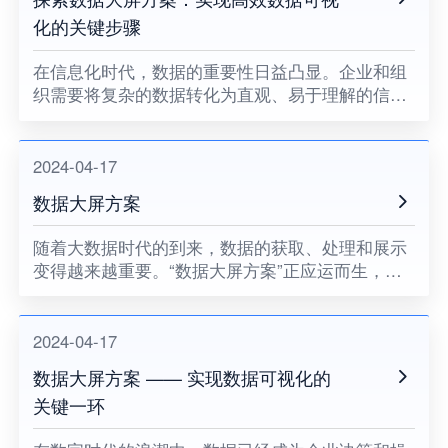
化的关键步骤
在信息化时代，数据的重要性日益凸显。企业和组
织需要将复杂的数据转化为直观、易于理解的信
息，以支持决策过程。数据大屏方案作为一个高效
的数据展示工具，不仅提升了数据可视化水平，也
为用户提供了更加直接的数据
2024-04-17
数据大屏方案
随着大数据时代的到来，数据的获取、处理和展示
变得越来越重要。“数据大屏方案”正应运而生，它
充分利用了数据可视化技术，帮助企业和组织更直
观、更便捷地理解数据，并据此做出更精准的决
策。
2024-04-17
数据大屏方案 —— 实现数据可视化的
关键一环