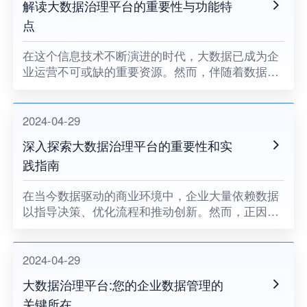
解读大数据治理平台的重要性与功能特
点
在这个信息技术不断演进的时代，大数据已成为企
业运营不可或缺的重要资源。然而，伴随着数据量
的爆炸式增长，企业如何管理这些海量的数据，保
障数据的安全、可靠且高效地运用数据，已经成为
业界普遍面临的挑战。这就
2024-04-29
深入探索大数据治理平台的重要性和实
践指南
在当今数据驱动的商业环境中，企业大量依赖数据
以指导决策、优化流程和推动创新。然而，正因为
数据的海量涌现和使用的普遍化，数据治理成为必
不可少的一环。本文将深入探讨大数据治理平台的
重要性，并提供实践指南来
2024-04-29
大数据治理平台:您的企业数据管理的
关键所在