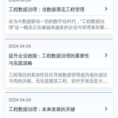
工程数据治理：当数据遇见工程管理
在当今数据驱动一切的数字化时代，"工程数据治
理"这一概念正在被越来越多的企业与管理者所重
视。随着工程项目的规模与复杂性不断增加，对数
据的处理与管理能力已经成为衡量企业项目管理成
熟度的关键指标。本文将从
2024-04-24
提升企业效能：工程数据治理的重要性
与实践策略
工程项目的复杂性往往导致数据管理成为项目成功
与否的关键。无论是建筑工程、软件开发还是大型
制造，一个精确而高效的工程数据治理系统都至关
重要。本文旨在深入探讨工程数据治理的重要性，
并分享一些最佳实践，助力
2024-04-24
工程数据治理：未来发展的关键