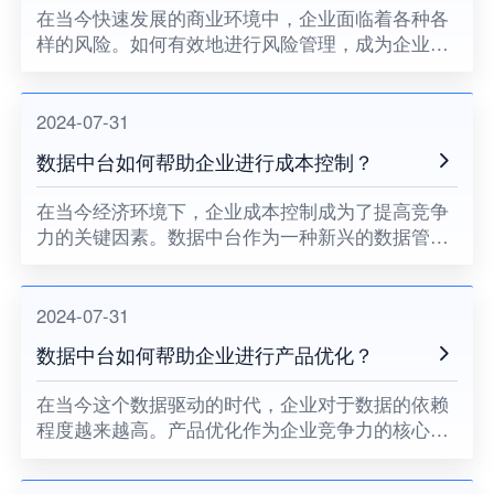
在当今快速发展的商业环境中，企业面临着各种各
样的风险。如何有效地进行风险管理，成为企业持
续发展的重要课题。数据中台作为一种新兴的技术
手段，凭借其强大的数据处理和分析能力，正逐渐
成为企业风险管理的重要工
2024-07-31
数据中台如何帮助企业进行成本控制？
在当今经济环境下，企业成本控制成为了提高竞争
力的关键因素。数据中台作为一种新兴的数据管理
与应用模式，可以帮助企业实现精细化成本控制，
提升经营效益。本文将从以下几个方面详细阐述数
据中台如何帮助企业进行成
2024-07-31
数据中台如何帮助企业进行产品优化？
​在当今这个数据驱动的时代，企业对于数据的依赖
程度越来越高。产品优化作为企业竞争力的核心环
节，如何借助数据的力量，实现产品价值的最大
化？本文将揭示一种神秘武器——数据中台，带你