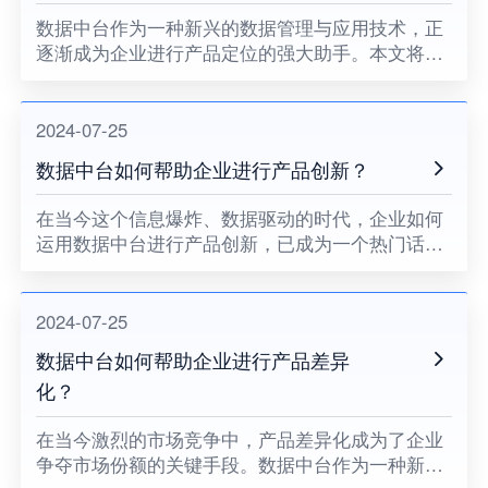
数据中台作为一种新兴的数据管理与应用技术，正
逐渐成为企业进行产品定位的强大助手。本文将从
六个方面详细阐述数据中台如何帮助企业进行产品
定位，包括数据整合、用户画像、市场趋势分析、
竞品分析、产品优化和精准
2024-07-25
数据中台如何帮助企业进行产品创新？
在当今这个信息爆炸、数据驱动的时代，企业如何
运用数据中台进行产品创新，已成为一个热门话
题。数据中台作为一种全新的数据管理和应用模
式，将为企业带来哪些价值？
2024-07-25
数据中台如何帮助企业进行产品差异
化？
在当今激烈的市场竞争中，产品差异化成为了企业
争夺市场份额的关键手段。数据中台作为一种新兴