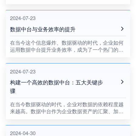
务的平台。
2024-07-23
数据中台与业务效率的提升
​在当今这个信息爆炸、数据驱动的时代，企业如何
运用数据中台提升业务效率，成为了一个热门的话
题。数据中台作为企业数据资产管理、整合和服务
的平台，有助于打破数据孤岛，提高数据的利用效
率，从而为企业带来更高
2024-07-23
构建一个高效的数据中台：五大关键步
骤
在当今数据驱动的时代，企业对数据的依赖程度越
来越高。数据中台作为企业数据资产的汇聚、加
工、治理和服务的平台，对于提升企业数据价值和
业务效率具有重要意义。本文将详细介绍如何构建
一个高效的数据中台，分为五
2024-04-30