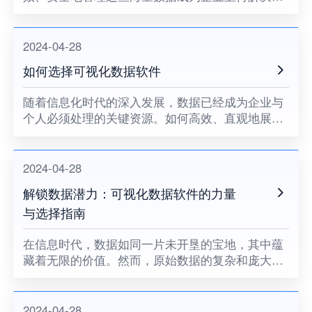
问题。“大数据治理平台”作为当前技术发展的热
点，为企业提供了统一、高效的数据管理解决方
案。下面，让我们深入探讨大
2024-04-28
如何选择可视化数据软件
随着信息化时代的深入发展，数据已经成为企业与
个人必须处理的关键资源。如何高效、直观地展现
和理解这些数据？"可视化数据软件"就是解决这一
问题的强大工具。本文将深入探讨什么是可视化数
据软件，其优势在哪里，
2024-04-28
解锁数据潜力：可视化数据软件的力量
与选择指南
在信息时代，数据如同一片未开垦的宝地，其中蕴
藏着无限的价值。然而，原始数据的复杂和庞大往
往使人难以把握，这就需要借助一种强大的工具
——可视化数据软件。接下来让我们一起探索这类
软件的神奇魔力和选购时应考
2024-04-28