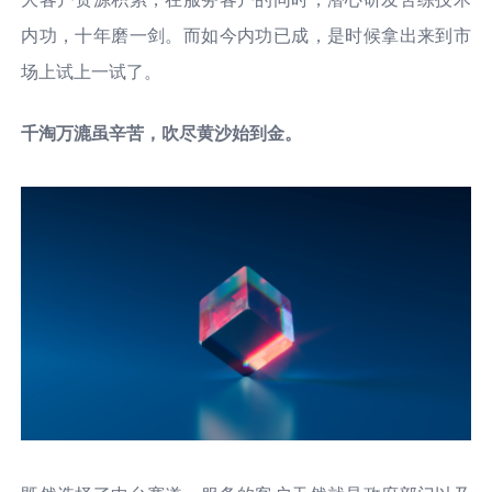
内功，十年磨一剑。而如今内功已成，是时候拿出来到市
场上试上一试了。
千淘万漉虽辛苦，吹尽黄沙始到金。