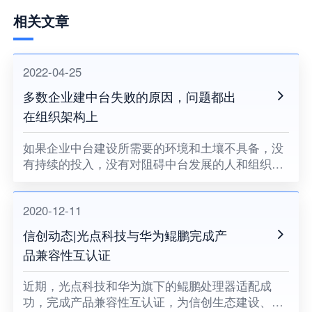
相关文章
2022-04-25
多数企业建中台失败的原因，问题都出
在组织架构上
如果企业中台建设所需要的环境和土壤不具备，没
有持续的投入，没有对阻碍中台发展的人和组织提
出变革的要求，没有企业领导者的耐心和决心，企
业中台将很难健康地成长。
2020-12-11
信创动态|光点科技与华为鲲鹏完成产
品兼容性互认证
近期，光点科技和华为旗下的鲲鹏处理器适配成
功，完成产品兼容性互认证，为信创生态建设、关