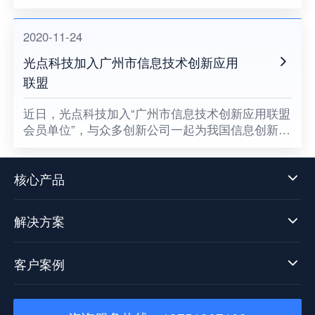
键领域国产化助力。
2020-11-24
光点科技加入广州市信息技术创新应用
联盟
​近日，光点科技加入“广州市信息技术创新应用联盟
会员单位”，与众多创新公司一起为我国信息创新发
展贡献一份属于光点的力量，同时也意味着数据中
台技术发展迈向了新阶段。
核心产品
解决方案
客户案例