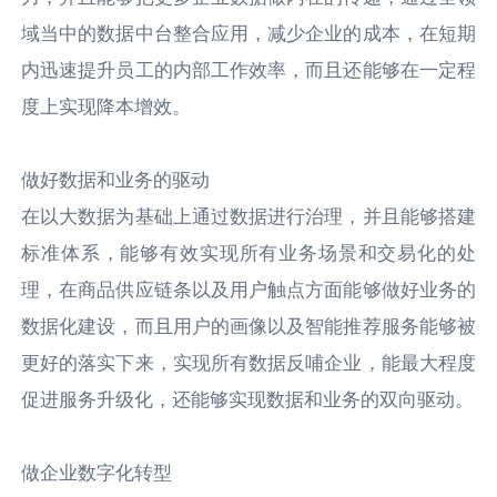
域当中的数据中台整合应用，减少企业的成本，在短期
内迅速提升员工的内部工作效率，而且还能够在一定程
度上实现降本增效。
做好数据和业务的驱动
在以大数据为基础上通过数据进行治理，并且能够搭建
标准体系，能够有效实现所有业务场景和交易化的处
理，在商品供应链条以及用户触点方面能够做好业务的
数据化建设，而且用户的画像以及智能推荐服务能够被
更好的落实下来，实现所有数据反哺企业，能最大程度
促进服务升级化，还能够实现数据和业务的双向驱动。
做企业数字化转型