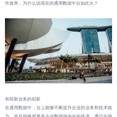
作效率，为什么说现在的通用数据中台如此火？
有助新业务的创新
在通用数据中，台上能够不断提升企业的业务和技术能
力，并且能够把更多企业数据做内在的传递，通过全领