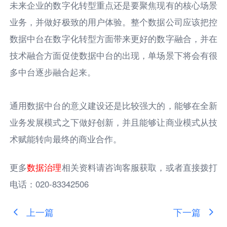
未来企业的数字化转型重点还是要聚焦现有的核心场景
业务，并做好极致的用户体验。整个数据公司应该把控
数据中台在数字化转型方面带来更好的数字融合，并在
技术融合方面促使数据中台的出现，单场景下将会有很
多中台逐步融合起来。
通用数据中台的意义建设还是比较强大的，能够在全新
业务发展模式之下做好创新，并且能够让商业模式从技
术赋能转向最终的商业合作。
更多
数据治理
相关资料请咨询客服获取，或者直接拨打
电话：020-83342506
上一篇
下一篇