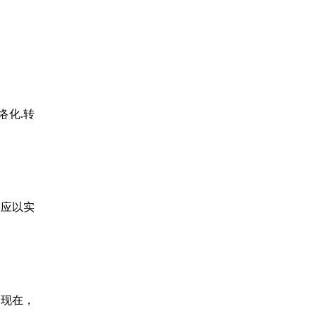
络化.转
。应以实
制现在，