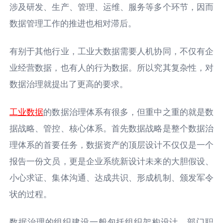
涉及研发、⽣产、管理、运维、服务等多个环节，因⽽
数据管理⼯作的推进也相对滞后。
有别于其他⾏业，⼯业⼤数据需要⼈机协同，不仅有企
业经营数据，也有⼈的⾏为数据。所以究其复杂性，对
数据治理就提出了更⾼的要求。
⼯业数据
的数据治理体系有很多，但重中之重的就是数
据战略、管控、核⼼体系。⾸先数据战略是整个数据治
理体系的⾸要任务，数据资产的顶层设计不仅仅是⼀个
报告⼀份⽂员，更是企业系统新设计未来的⼤胆假设、
⼩⼼求证、集体沟通、达成共识、形成机制、颁发军令
状的过程。
数据治理的组织建设⼀般包括组织架构设计、部⻔职