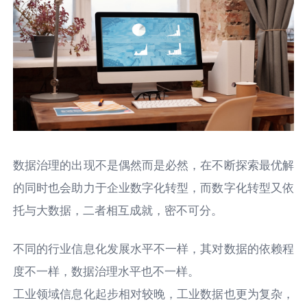
数据治理的出现不是偶然⽽是必然，在不断探索最优解
的同时也会助⼒于企业数字化转型，⽽数字化转型⼜依
托与⼤数据，⼆者相互成就，密不可分。
不同的⾏业信息化发展⽔平不⼀样，其对数据的依赖程
度不⼀样，数据治理⽔平也不⼀样。
⼯业领域信息化起步相对较晚，⼯业数据也更为复杂，