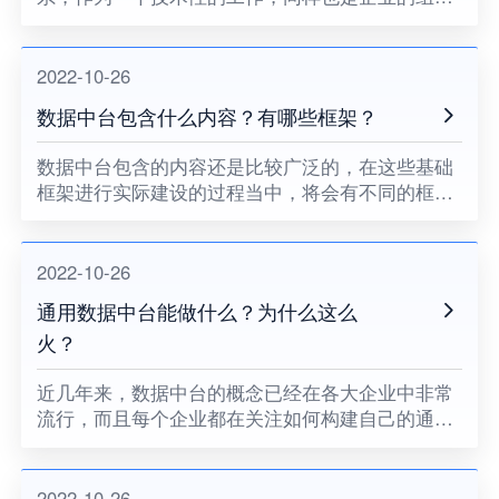
和文化的升华，企业在这方面要做好顶层设计，并
且要对全视角进行规划。看到每个企业的痛点基本
上能够通过数据状态来打造企
2022-10-26
数据中台包含什么内容？有哪些框架？
数据中台包含的内容还是比较广泛的，在这些基础
框架进行实际建设的过程当中，将会有不同的框架
体系，那么从目前的情况来看，整个中台涵盖的内
容有哪些？
2022-10-26
通用数据中台能做什么？为什么这么
火？
近几年来，数据中台的概念已经在各大企业中非常
流行，而且每个企业都在关注如何构建自己的通用
数据中台。早期的时候，其实这种数据中台是由美
军的资产体系慢慢演化的，从技术上来看这个中台
主要也就是指的高效灵活强
2022-10-26