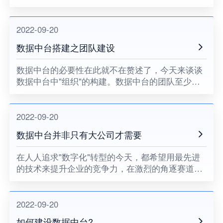
型展现和应用，抽取核心业务生产数据，形成采
集、加工等数据仓库，再次基础上能够形成一两个
典型业务场景。
2022-09-20
数据中台搭建之团队建设
​数据中台的必要性在此就不在赘述了，今天来谈谈
数据中台中"组织"的构建。数据中台的团队至少应
该包含这几类：
2022-09-20
数据中台并非只有大公司才需要
在人人追求"数字化"转型的今天，都希望用最先进
的技术来提升企业的竞争力，在激烈的角逐赛道上
能一较高下。基于数据中台的复杂性，周期长等特
点，许多人下意识的认为数据中台只有体量巨大的
企业级别才能有资本去探
2022-09-20
如何建设数据中台?