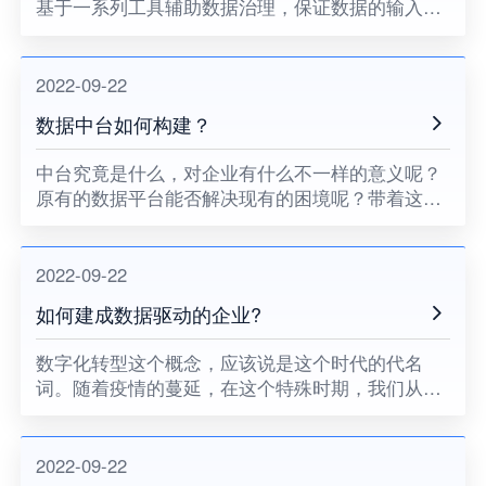
基于⼀系列⼯具辅助数据治理，保证数据的输⼊输
出的质量，从⽽构成企业的核⼼数据能⼒，最终为
前台定制化提供强有⼒的⽀撑，数据中台不仅链接
所有数据，赋能业务，更是
2022-09-22
数据中台如何构建？
中台究竟是什么，对企业有什么不一样的意义呢？
原有的数据平台能否解决现有的困境呢？带着这一
连串的问题，单单纯纯的只考虑中台的意义，难免
有点管中窥豹，我们应该尝试以更高的视角，例如
从企业均衡可持续发展的角
2022-09-22
如何建成数据驱动的企业?
数字化转型这个概念，应该说是这个时代的代名
词。随着疫情的蔓延，在这个特殊时期，我们从来
没有像现在这般需要和依赖数字化服务。对于企业
和机构等市场主体，对数据的数字化应该更加迫
切。
2022-09-22