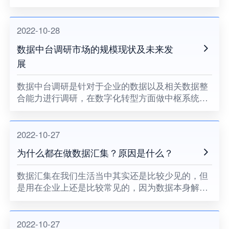
代的技术将会不断引入各项信息技术，而且基于现
有创新的大数据基础之上，能够在这方面做区划链
条的发展模块，在这里会拥
2022-10-28
数据中台调研市场的规模现状及未来发
展
数据中台调研是针对于企业的数据以及相关数据整
合能力进行调研，在数字化转型方面做中枢系统建
设，给业务前台提供强有力的数据资源支撑，数据
中台其实并不是简单的软件系统，而是一个资源化
的整合，能够做好集中配置
2022-10-27
为什么都在做数据汇集？原因是什么？
数据汇集在我们生活当中其实还是比较少见的，但
是用在企业上还是比较常见的，因为数据本身解决
的就是企业之间的孤岛问题，尤其是在数据连接这
一方面，要让所有企业的数据全部都是业务化，总
结起来来看，在做数据汇集
2022-10-27