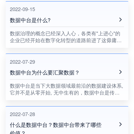
位等，所以数据中台就很有必要，数据的沉淀，释
放有利于加速数据平台的发
2022-09-15
数据中台是什么?
数据治理的概念已经深入人心，各类有"上进心"的
企业已经开始在数字化转型的道路前进了这毋庸置
疑，但数据资产怎么转换，转化的价值怎么表现，
这些都需要结合业务来进行，而数据中台就是解决
这类问题的症结点，它不
2022-07-29
数据中台为什么要汇聚数据？
数据中台是当下大数据领域最前沿的数据建设体系,
它并不是从零开始, 无中生有的，数据中台是传统
的数据仓库的一种升级, 是数据采集、建设、管理
与使用的一整套体系。
2022-07-28
什么是数据中台？数据中台带来了哪些
价值？