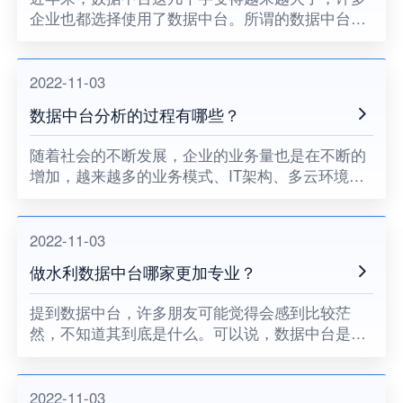
企业也都选择使用了数据中台。所谓的数据中台，
实际上就是一个可以让企业数据用起来的机制，从
而可以更好的使企业数据持续化的使用，可以说是
一种战略组织和选择的形式
2022-11-03
数据中台分析的过程有哪些？
随着社会的不断发展，企业的业务量也是在不断的
增加，越来越多的业务模式、IT架构、多云环境的
出现等，也都大量的涌现出来了。但是随之而来
的，一些细节问题也逐渐的暴露了出来。比如说数
据无法互通等。而这样一来
2022-11-03
做水利数据中台哪家更加专业？
提到数据中台，许多朋友可能觉得会感到比较茫
然，不知道其到底是什么。可以说，数据中台是实
现企业全面数据化的一个解决方案，也是一套支撑
企业全面数据化的架构，其也是可以实现企业全面
数据化的基础。许多企业也都
2022-11-03