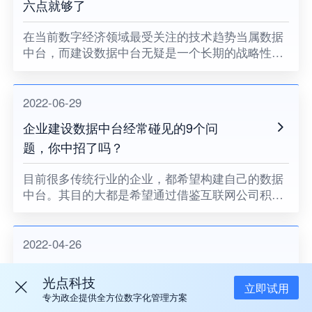
六点就够了
在当前数字经济领域最受关注的技术趋势当属数据
中台，而建设数据中台无疑是一个长期的战略性工
作，其建设内容包含了基础设施、技术平台、业务
模型、团队建设、管理协作等多种维度上的工作，
对于任何一家企业来说都是
2022-06-29
企业建设数据中台经常碰见的9个问
题，你中招了吗？
​目前很多传统行业的企业，都希望构建自己的数据
中台。其目的大都是希望通过借鉴互联网公司积累
的成熟技术经验，构建自己的数据能力，最终实现
数据驱动业务增长。
2022-04-26
数据中台是企业数字化转型的关键，李
光点科技
宁就是一个很好的例子
立即试用
专为政企提供全方位数字化管理方案