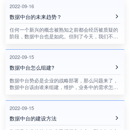
价值。
2022-09-16
数据中台的未来趋势？
​任何一个新兴的概念被熟知之前都会经历被质疑的
阶段，数据中台也是如此。但到了今天，我们不难
发现，质疑的声音已经消失，取而代之的潮流趋势
已被人们培养成意识。当今的商业活动更加强调"以
客户为中心"，而怎么
2022-09-15
数据中台怎么组建?
数据中台势必是企业的战略部署，那么问题来了，
数据中台该由谁来组建，维护，业务中的需求怎么
出承上启下，构架搭建后怎么来评判效果如何等
等，这些单靠单已的技术部门(IT部门)势必有点难
度，既然提升到战略层级
2022-09-15
数据中台的建设方法